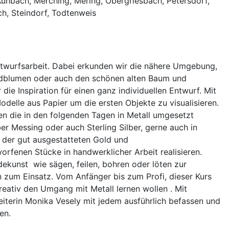
 Kühbach, Merching, Mering, Obergriesbach, Petersdorf,
ch, Steindorf, Todtenweis
ntwurfsarbeit. Dabei erkunden wir die nähere Umgebung,
ildblumen oder auch den schönen alten Baum und
ie Inspiration für einen ganz individuellen Entwurf. Mit
delle aus Papier um die ersten Objekte zu visualisieren.
ten die in den folgenden Tagen in Metall umgesetzt
er Messing oder auch Sterling Silber, gerne auch in
 der gut ausgestatteten Gold und
orfenen Stücke in handwerklicher Arbeit realisieren.
unst wie sägen, feilen, bohren oder löten zur
zum Einsatz. Vom Anfänger bis zum Profi, dieser Kurs
kreativ den Umgang mit Metall lernen wollen . Mit
eiterin Monika Vesely mit jedem ausführlich befassen und
en.