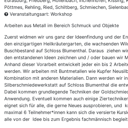
Eurasburg, Friedberg, Hollenbach, Inchenhofen, Kissing,
Pöttmes, Rehling, Ried, Schiltberg, Schmiechen, Sielenba
Veranstaltungsart: Workshop
Arbeiten aus Metall im Bereich Schmuck und Objekte
Zuerst widmen wir uns ganz der Ideenfindung und der E
den einzigartigen Heilkräutergarten, die wachsenden W
Buschbestand auf Schloss Blumenthal. Daraus ziehen wir d
den entstandenen Ideen zeichnen und / oder bauen wir Mo
Anhand dieser Vorarbeit entwickelt jeder ein bis 2 Arbei
werden. Wir arbeiten mit Buntmetallen wie Kupfer Neusilb
Kombination mit anderen Materialien. Dann werden wir in
Silberschmiedewerkstatt auf Schloss Blumenthal die entw
Dabei kommen grundlegende Techniken der Goldschmiedek
Anwendung. Eventuell kommen auch einige Ziertechniken 
eignet sich für alle, die gerne Neues ausprobieren, und 
maximal 6 Teilnehmer*innen kann sich die versierte Kursl
alle von der Idee bis zum Ergebnis fachmännisch begleit