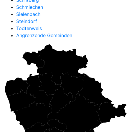
Schiltberg
Schmiechen
Sielenbach
Steindorf
Todtenweis
Angrenzende Gemeinden